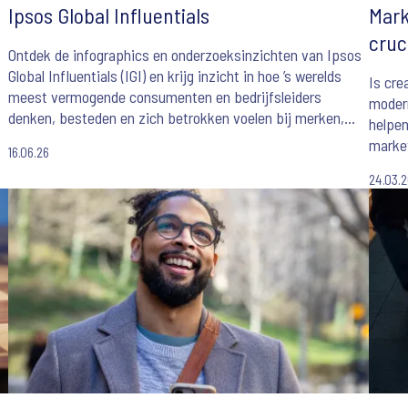
Ipsos Global Influentials
Mark
cruc
Ontdek de infographics en onderzoeksinzichten van Ipsos
Global Influentials (IGI) en krijg inzicht in hoe ’s werelds
Is cre
meest vermogende consumenten en bedrijfsleiders
modern
denken, besteden en zich betrokken voelen bij merken,
helpe
maatschappelijke thema’s en de wereld om hen heen.
market
16.06.26
Austra
24.03.