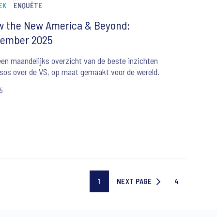
EK
ENQUÊTE
 the New America & Beyond:
tember 2025
en maandelijks overzicht van de beste inzichten
sos over de VS, op maat gemaakt voor de wereld.
25
1
NEXT PAGE
4
Current
NEXT
Last
page
PAGE
page