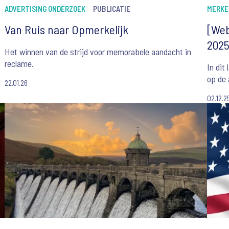
ADVERTISING ONDERZOEK
PUBLICATIE
MERKE
Van Ruis naar Opmerkelijk
[Web
202
Het winnen van de strijd voor memorabele aandacht in
reclame.
In dit
op de
22.01.26
02.12.2