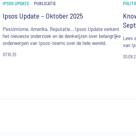
IPSOS UPDATE
PUBLICATIE
POLITI
Ipsos Update – Oktober 2025
Know
Sep
Pessimisme, Amerika, Reputatie... Ipsos Update verkent
het nieuwste onderzoek en de denkwijzen over belangrijke
Lees e
onderwerpen van Ipsos-teams over de hele wereld.
van Ip
07.10.25
30.09.