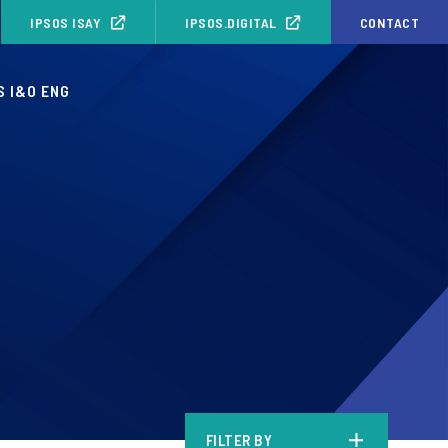
IPSOS ISAY
IPSOS.DIGITAL
CONTACT
S I&O ENG
FILTER BY