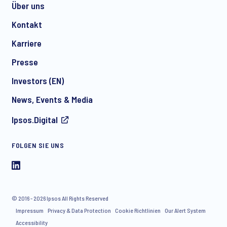
Über uns
Kontakt
*
Karriere
Presse
Investors (EN)
News, Events & Media
Ipsos.Digital
I consent to receive regular e-mail marketing
communication about products and services including
FOLGEN SIE UNS
invitations to free events and articles from Ipsos. You may
withdraw your consent at any time with effect for the future.
© 2016 - 2026 Ipsos All Rights Reserved
Impressum
Privacy & Data Protection
Cookie Richtlinien
Our Alert System
Accessibility