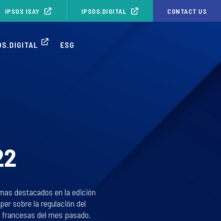
IPSOS ISAY
IPSOS.DIGITAL
CONTACT US
S.DIGITAL
ESG
22
temas destacados en la edición
er sobre la regulación del
es francesas del mes pasado.