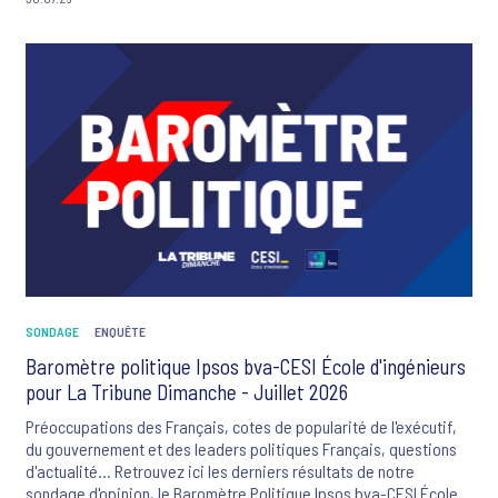
criminalité et la violence, le changement climatique, l'inflation, le
système de santé et les flux migratoires.
SONDAGE
ENQUÊTE
Baromètre politique Ipsos bva-CESI École d'ingénieurs
pour La Tribune Dimanche - Juillet 2026
Préoccupations des Français, cotes de popularité de l'exécutif,
du gouvernement et des leaders politiques Français, questions
d'actualité... Retrouvez ici les derniers résultats de notre
sondage d'opinion, le Baromètre Politique Ipsos bva-CESI École