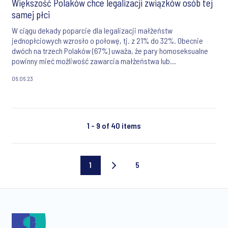
Większość Polaków chce legalizacji związków osób tej
samej płci
W ciągu dekady poparcie dla legalizacji małżeństw
jednopłciowych wzrosło o połowę, tj. z 21% do 32%. Obecnie
dwóch na trzech Polaków (67%) uważa, że pary homoseksualne
powinny mieć możliwość zawarcia małżeństwa lub
zalegalizowania związku w inny sposób. Podobny odsetek (64%)
06.06.23
jest też zdania, że osoby transpłciowe powinny być chronione
przed dyskryminacją w życiu publicznym i zawodowym.
1 - 9 of 40 items
1
5
Current
Last
page
page