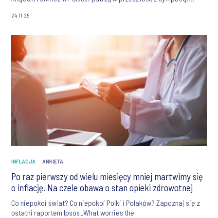
szukając ucieczki od współczesnych problemów. Z okazji 50.
24.11.25
urodzin, Ipsos postanowił sprawdzić, jak respondenci oceniają
ostatnie pół wieku w najnowszym raporcie. Czy naprawdę świat
był lepszy w 1975 roku?
INFLACJA
ANKIETA
Po raz pierwszy od wielu miesięcy mniej martwimy się
o inflację. Na czele obawa o stan opieki zdrowotnej
Co niepokoi świat? Co niepokoi Polki i Polaków? Zapoznaj się z
ostatni raportem Ipsos „What worries the