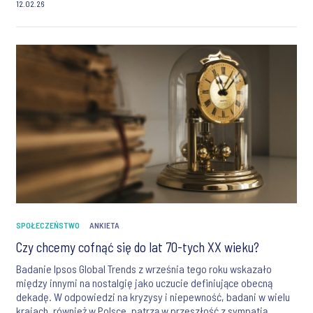
12.02.26
SPOŁECZEŃSTWO
ANKIETA
Czy chcemy cofnąć się do lat 70-tych XX wieku?
Badanie Ipsos Global Trends z września tego roku wskazało
między innymi na nostalgię jako uczucie definiujące obecną
dekadę. W odpowiedzi na kryzysy i niepewność, badani w wielu
krajach, również w Polsce, patrzą w przeszłość z sympatią,