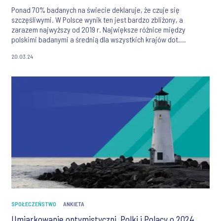
Ponad 70% badanych na świecie deklaruje, że czuje się
szczęśliwymi. W Polsce wynik ten jest bardzo zbliżony, a
zarazem najwyższy od 2019 r. Największe różnice między
polskimi badanymi a średnią dla wszystkich krajów dot.
zadowolenia ze swojego zdrowia fizycznego i psychicznego.
20.03.24
SPOŁECZEŃSTWO
ANKIETA
Umiarkowanie optymistyczni. Polki i Polacy o 2024.