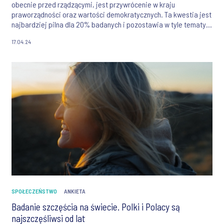
obecnie przed rządzącymi, jest przywrócenie w kraju
praworządności oraz wartości demokratycznych. Ta kwestia jest
najbardziej pilna dla 20% badanych i pozostawia w tyle tematy
takie jak m.in. protesty rolników, prawa kobiet, czy
17.04.24
bezpieczeństwo.
SPOŁECZEŃSTWO
ANKIETA
Badanie szczęścia na świecie. Polki i Polacy są
najszczęśliwsi od lat