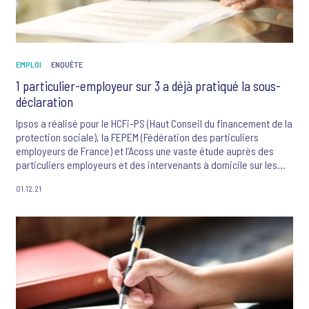
EMPLOI
ENQUÊTE
1 particulier-employeur sur 3 a déjà pratiqué la sous-
déclaration
Ipsos a réalisé pour le HCFi-PS (Haut Conseil du financement de la
protection sociale), la FEPEM (Fédération des particuliers
employeurs de France) et l’Acoss une vaste étude auprès des
particuliers employeurs et des intervenants à domicile sur les
pratiques de sous-déclaration et de non-déclaration du travail à
01.12.21
domicile.