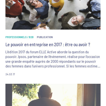
PROFESSIONNELS / B2B
PUBLICATION
Le pouvoir en entreprise en 2017 : être ou avoir ?
L'édition 2017 du forum ELLE Active aborde la question du
pouvoir. Ipsos, partenaire de l'évènement, réalise pour l'occasion
une grande enquête auprès de 2000 répondants sur le pouvoir
des femmes dans l’univers professionnel. Si les femmes estiment
en majorité être trop peu nombreuses à occuper des postes à
24.03.17
responsabilités, beaucoup disent rechigner devant des
possibilités de promotion. En cause : une vision du pouvoir pas
toujours très attrayante.