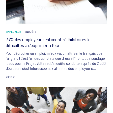
EMPLOYEUR
ENQUÊTE
73% des employeurs estiment rédhibitoires les
difficultés à s'exprimer à l’écrit
Pour décrocher un emploi, mieux vaut maîtriser le français que
l’anglais ! C’est l’un des constats que dresse l’institut de sondage
Ipsos pour le Projet Voltaire. L’enquête conduite auprès de 2 500
décideurs s’est intéressée aux attentes des employeurs
concernant les compétences de leurs équipes. Contrairement à
26.10.21
ce qu’on pourrait croire, l’étude révèle qu’aux yeux des
employeurs, la maîtrise de l’expression et de l’orthographe est
largement plus valorisée que la maîtrise de l’anglais.