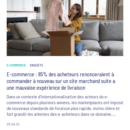
E-COMMERCE
ENQUÊTE
E-commerce : 85% des acheteurs renonceraient à
commander à nouveau sur un site marchand suite a
une mauvaise expérience de livraison
Dans un contexte d’internationalisation des acteurs du e-
commerce depuis plusieurs années, les marketplaces ont imposé
de nouveaux standards de livraison plus rapide, moins chère et
fait grandir les attentes des e-acheteurs dans ce domaine.
Octopia et Ipsos ont mené une étude dans plusieurs pays
20.04.22
européens afin de mieux cerner ces attentes et de démontrer