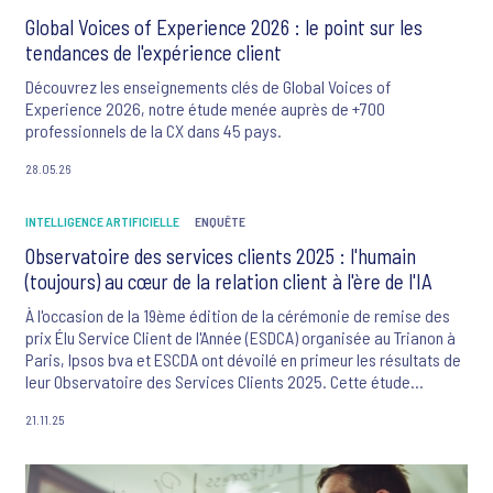
Global Voices of Experience 2026 : le point sur les
tendances de l'expérience client
Découvrez les enseignements clés de Global Voices of
Experience 2026, notre étude menée auprès de +700
professionnels de la CX dans 45 pays.
28.05.26
INTELLIGENCE ARTIFICIELLE
ENQUÊTE
Observatoire des services clients 2025 : l'humain
(toujours) au cœur de la relation client à l'ère de l'IA
À l'occasion de la 19ème édition de la cérémonie de remise des
prix Élu Service Client de l'Année (ESDCA) organisée au Trianon à
Paris, Ipsos bva et ESCDA ont dévoilé en primeur les résultats de
leur Observatoire des Services Clients 2025. Cette étude
barométrique européenne, menée auprès de 5 000 personnes en
21.11.25
France, au Royaume-Uni, en Allemagne, en Italie et en Espagne,
dresse le portrait d'une relation client en pleine mutation,
tiraillée entre innovation technologique et besoin d'humanité.