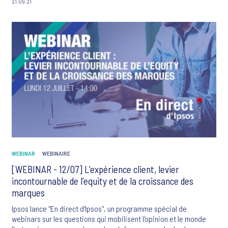
21.09.21
disposition d’esprit dans leurs stratégies, parce que la qualité de
l’expérience est un élément décisif de la fidélité, dans une
logique d’évaluation permanente.
WEBINAR
WEBINAIRE
[WEBINAR - 12/07] L’expérience client, levier
incontournable de l’equity et de la croissance des
marques
Ipsos lance "En direct d'Ipsos", un programme spécial de
webinars sur les questions qui mobilisent l'opinion et le monde