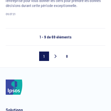
l'entreprise pour vous donner les clefs pour prendre les bonnes
décisions durant cette période exceptionnelle.
06.07.21
1 - 9 de 69 éléments
1
8
Page
Dernière
actuelle
page
Solutions