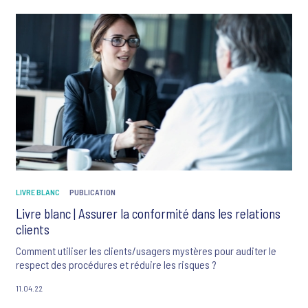
l’importance du triptyque qualité-délai-prix.
C’est précisément sur cet axe qu’Octopia se positionne, en
permettant à ses clients-professionnels d’accélérer leur activité
de e-commerce grâce à la création de leur marketplace et en
proposant les meilleures solutions de transport en France et à
l’international, avec une attention toute particulière portée sur
l’expérience de livraison pour les e-acheteurs.
LIVRE BLANC
PUBLICATION
Livre blanc | Assurer la conformité dans les relations
clients
Comment utiliser les clients/usagers mystères pour auditer le
respect des procédures et réduire les risques ?
11.04.22