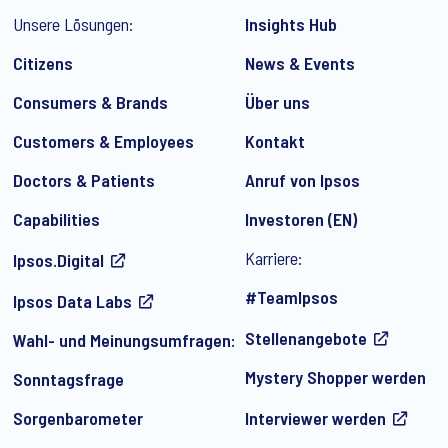
Unsere Lösungen:
Insights Hub
Citizens
News & Events
Consumers & Brands
Über uns
Customers & Employees
Kontakt
 regelmäßig per E-Mail Marketingmitteilungen über Produkte und Di
n und Artikeln von Ipsos zu erhalten. Sie können Ihre Zustimmung j
Doctors & Patients
Anruf von Ipsos
Capabilities
Investoren (EN)
Karriere:
Ipsos.Digital
#TeamIpsos
Ipsos Data Labs
Stellenangebote
Wahl- und Meinungsumfragen:
Mystery Shopper werden
Sonntagsfrage
Sorgenbarometer
Interviewer werden