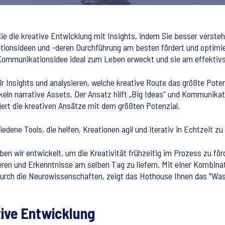
Sie die kreative Entwicklung mit Insights, indem Sie besser verst
ionsideen und -deren Durchführung am besten fördert und optimie
 Kommunikationsidee ideal zum Leben erweckt und sie am effektivs
r Insights und analysieren, welche kreative Route das größte Poten
eln narrative Assets. Der Ansatz hilft „Big Ideas“ und Kommunika
iert die kreativen Ansätze mit dem größten Potenzial.
edene Tools, die helfen, Kreationen agil und iterativ in Echtzeit zu
en wir entwickelt, um die Kreativität frühzeitig im Prozess zu för
ren und Erkenntnisse am selben Tag zu liefern. Mit einer Kombinat
 durch die Neurowissenschaften, zeigt das Hothouse Ihnen das "Was
tive Entwicklung