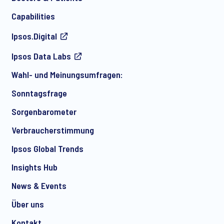
Capabilities
Ipsos.Digital
Ich bin damit einverstanden, regelmäßig per E-Mail
Ipsos Data Labs
Marketingmitteilungen über Produkte und Dienstleistungen
sowie Einladungen zu kostenlosen Veranstaltungen und
Wahl- und Meinungsumfragen:
Artikeln von Ipsos zu erhalten. Sie können Ihre Zustimmung
jederzeit mit Wirkung für die Zukunft widerrufen.
Sonntagsfrage
Sorgenbarometer
Verbraucherstimmung
Ipsos Global Trends
Insights Hub
News & Events
Über uns
Kontakt