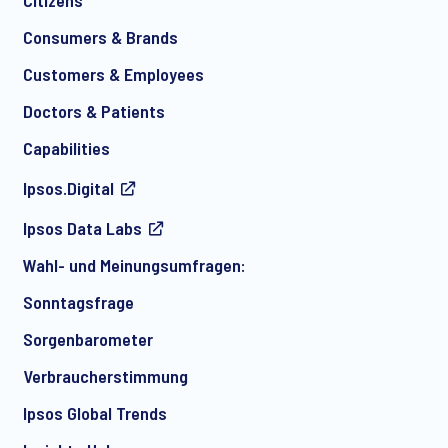
Consumers & Brands
Customers & Employees
*
Doctors & Patients
Capabilities
Ipsos.Digital
Ich bin damit einverstanden, regelmäßig per E-Mail
Ipsos Data Labs
Marketingmitteilungen über Produkte und Dienstleistungen
sowie Einladungen zu kostenlosen Veranstaltungen und
Wahl- und Meinungsumfragen:
Artikeln von Ipsos zu erhalten. Sie können Ihre Zustimmung
jederzeit mit Wirkung für die Zukunft widerrufen.
Sonntagsfrage
Sorgenbarometer
Verbraucherstimmung
Ipsos Global Trends