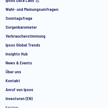
Ipsos Data Labs
Marketingmitteilungen über Produkte und Dienstleistungen
sowie Einladungen zu kostenlosen Veranstaltungen und
Wahl- und Meinungsumfragen:
Artikeln von Ipsos zu erhalten. Sie können Ihre Zustimmung
jederzeit mit Wirkung für die Zukunft widerrufen.
Sonntagsfrage
Sorgenbarometer
Verbraucherstimmung
Ipsos Global Trends
Insights Hub
News & Events
Über uns
Kontakt
Anruf von Ipsos
Investoren (EN)
Karriere: