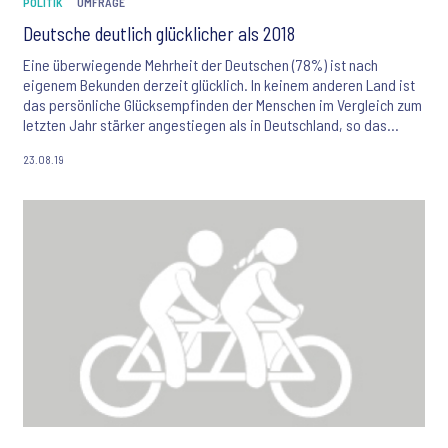
POLITIK
UMFRAGE
Deutsche deutlich glücklicher als 2018
Eine überwiegende Mehrheit der Deutschen (78%) ist nach
eigenem Bekunden derzeit glücklich. In keinem anderen Land ist
das persönliche Glücksempfinden der Menschen im Vergleich zum
letzten Jahr stärker angestiegen als in Deutschland, so das
Ergebnis einer internationalen Studie des Markt- und
23.08.19
Meinungsforschungsinstituts Ipsos, die in 28 Ländern weltweit
durchgeführt wurde. Vor einem Jahr bezeichneten sich nur etwa
zwei Drittel aller erwachsenen Bundesbürger (68%) als sehr oder
zumindest ziemlich glücklich. Global gesehen nimmt die Anzahl
glücklicher Menschen dagegen ab.