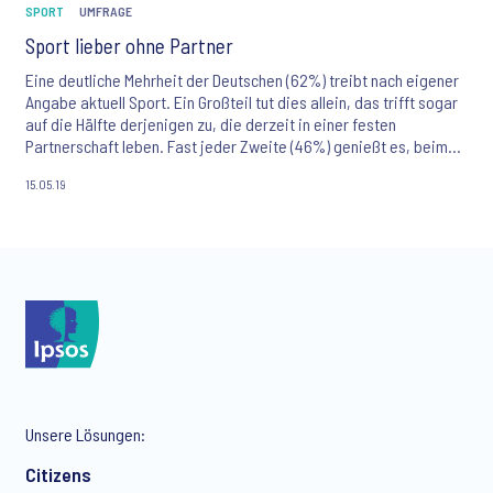
SPORT
UMFRAGE
Sport lieber ohne Partner
Eine deutliche Mehrheit der Deutschen (62%) treibt nach eigener
Angabe aktuell Sport. Ein Großteil tut dies allein, das trifft sogar
auf die Hälfte derjenigen zu, die derzeit in einer festen
Partnerschaft leben. Fast jeder Zweite (46%) genießt es, beim
Sport auch mal ohne Partnerin oder Partner zu sein. Das ist das
15.05.19
Ergebnis einer Umfrage des Marktforschungsinstituts Ipsos unter
600 Personen, die in einer festen Partnerschaft leben. Immerhin
treibt dennoch ein Viertel der Paare (24%) regelmäßig zusammen
Sport und jedes zehnte Paar (8%) hat sich sogar beim Sport
kennengelernt.
Unsere Lösungen:
Citizens