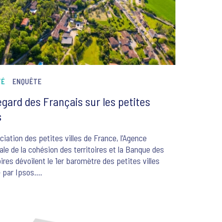
TÉ
ENQUÊTE
egard des Français sur les petites
s
ciation des petites villes de France, l’Agence
ale de la cohésion des territoires et la Banque des
oires dévoilent le 1er baromètre des petites villes
é par Ipsos.
1
s-Covid a été marqué par un retour en force des
s villes qui semblent attirer de plus en plus de
ais. Pour mieux appréhender ce phénomène, Ipsos a