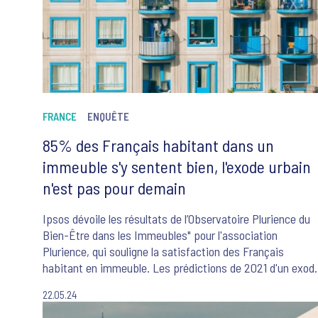
FRANCE
ENQUÊTE
85% des Français habitant dans un
immeuble s'y sentent bien, l'exode urbain
n'est pas pour demain
Ipsos dévoile les résultats de l’Observatoire Plurience du
Bien-Être dans les Immeubles" pour l'association
Plurience, qui souligne la satisfaction des Français
habitant en immeuble. Les prédictions de 2021 d'un exod
urbain massif sont lointaines. L'attrait des immeubles
22.05.24
pour leur tranquillité, leur proximité avec les commodités
et la qualité de vie qu'ils offrent semble persister.