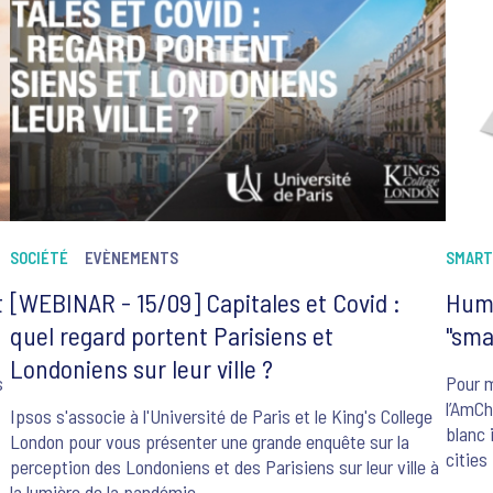
interr
représ
person
commu
SOCIÉTÉ
EVÈNEMENTS
SMART
t
[WEBINAR - 15/09] Capitales et Covid :
Huma
quel regard portent Parisiens et
"sma
Londoniens sur leur ville ?
s
Pour m
l’AmCh
Ipsos s'associe à l'Université de Paris et le King's College
blanc 
London pour vous présenter une grande enquête sur la
cities
perception des Londoniens et des Parisiens sur leur ville à
r
villes
la lumière de la pandémie.