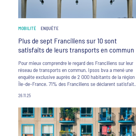
MOBILITÉ
ENQUÊTE
Plus de sept Franciliens sur 10 sont
satisfaits de leurs transports en commun
Pour mieux comprendre le regard des Franciliens sur leur
réseau de transports en commun, Ipsos bva a mené une
enquête exclusive auprès de 2 000 habitants de la région
Île-de-France. 71% des Franciliens se déclarent satisfait
du réseau de transports en commun. Les deux tiers jugen
26.11.25
même que la situation des transports en commun s’est
améliorée, soit une hausse de 12 points depuis 2019.