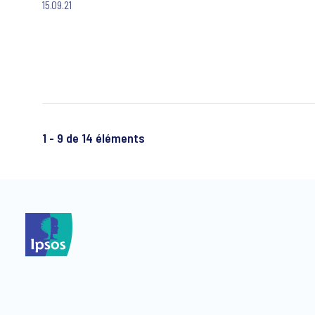
15.09.21
banlieue proche montre aussi qu’ils sont davantage
satisfaits des services publics locaux à leur disposition.
1 - 9 de 14 éléments