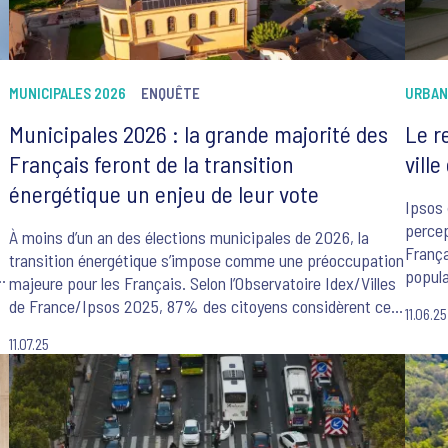
MUNICIPALES 2026
ENQUÊTE
URBAN
Municipales 2026 : la grande majorité des
Le r
Français feront de la transition
vill
énergétique un enjeu de leur vote
Ipsos 
percep
À moins d’un an des élections municipales de 2026, la
França
transition énergétique s’impose comme une préoccupation
s
popula
majeure pour les Français. Selon l’Observatoire Idex/Villes
t
access
de France/Ipsos 2025, 87% des citoyens considèrent cet
11.06.25
urbani
enjeu comme déterminant dans leur vote. Entre attentes
quarti
11.07.25
environnementales, préoccupations liées au pouvoir
pourra
d’achat et désir d’implication locale, les électeurs placent la
notamm
question énergétique au cœur des débats électoraux à
venir.