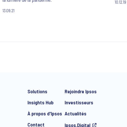
10.12.19
Bardon
France
13.09.21
Solutions
Rejoindre Ipsos
Insights Hub
Investisseurs
À propos d'Ipsos
Actualités
Contact
Ipsos.Digital