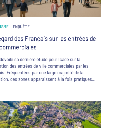
ISME
ENQUÊTE
egard des Français sur les entrées de
e commerciales
dévoile sa dernière étude pour Icade sur la
tion des entrées de ville commerciales par les
is. Fréquentées par une large majorité de la
tion, ces zones apparaissent à la fois pratiques,
ibles et attractives, mais aussi bruyantes, trop
sées et impersonnelles. Si leur transformation en
ers résidentiels suscite encore des réticences, elle
it séduire une part significative des Français —
ent les jeunes et les catégories populaires.