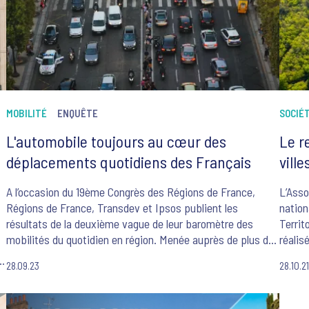
MOBILITÉ
ENQUÊTE
SOCIÉ
L'automobile toujours au cœur des
Le r
déplacements quotidiens des Français
ville
A l’occasion du 19ème Congrès des Régions de France,
L’Asso
Régions de France, Transdev et Ipsos publient les
nation
résultats de la deuxième vague de leur baromètre des
Territ
mobilités du quotidien en région. Menée auprès de plus de
réalis
11000 personnes, cette enquête permet de réaliser des
e
28.09.23
28.10.2
analyses d’une grande granularité territoriale afin de mieux
L’aprè
capter l'évolution des pratiques et des opinions.
petite
Franç