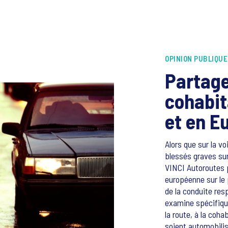
OPINION PUBLIQUE
Partage
cohabit
et en E
Alors que sur la v
blessés graves sur
VINCI Autoroutes p
européenne sur le 
de la conduite res
examine spécifiq
la route, à la coh
soient automobili