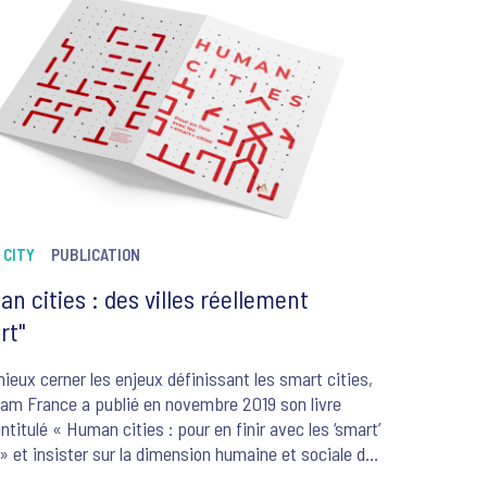
ogé un échantillon de 1 000 personnes
entatives des Français et un échantillon de 800
nes représentatives de la population des
nes du programme Petites villes de demain.
 CITY
PUBLICATION
n cities : des villes réellement
rt"
ieux cerner les enjeux définissant les smart cities,
am France a publié en novembre 2019 son livre
intitulé « Human cities : pour en finir avec les ‘smart’
 » et insister sur la dimension humaine et sociale des
. Dans cette tribune, Philippe Dumont et Yves