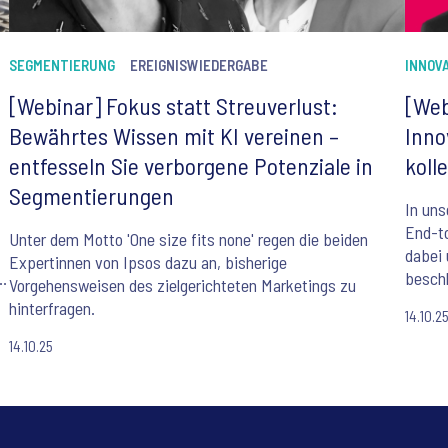
SEGMENTIERUNG
EREIGNISWIEDERGABE
INNOV
[Webinar] Fokus statt Streuverlust:
[Web
Bewährtes Wissen mit KI vereinen –
Inno
entfesseln Sie verborgene Potenziale in
koll
Segmentierungen
In uns
End-t
Unter dem Motto 'One size fits none' regen die beiden
dabei 
Expertinnen von Ipsos dazu an, bisherige
beschl
Vorgehensweisen des zielgerichteten Marketings zu
hinterfragen.
14.10.2
14.10.25