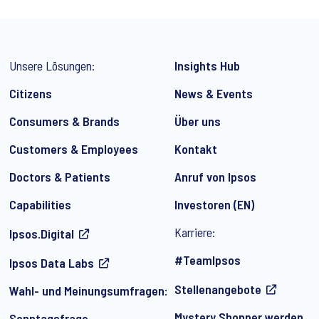
Unsere Lösungen:
Insights Hub
Citizens
News & Events
Consumers & Brands
Über uns
Customers & Employees
Kontakt
 regelmäßig per E-Mail Marketingmitteilungen über Produkte und Di
n und Artikeln von Ipsos zu erhalten. Sie können Ihre Zustimmung j
Doctors & Patients
Anruf von Ipsos
Capabilities
Investoren (EN)
Karriere:
Ipsos.Digital
#TeamIpsos
Ipsos Data Labs
Stellenangebote
Wahl- und Meinungsumfragen:
Mystery Shopper werden
Sonntagsfrage