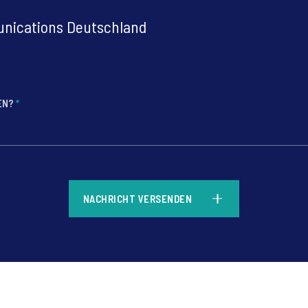
nications Deutschland
FEN?
*
*
NACHRICHT VERSENDEN
*