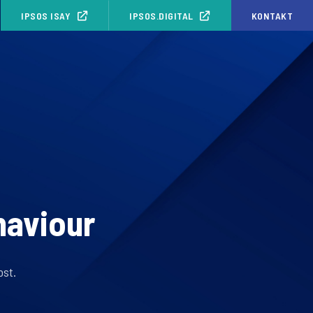
IPSOS ISAY
IPSOS.DIGITAL
KONTAKT
haviour
ost.