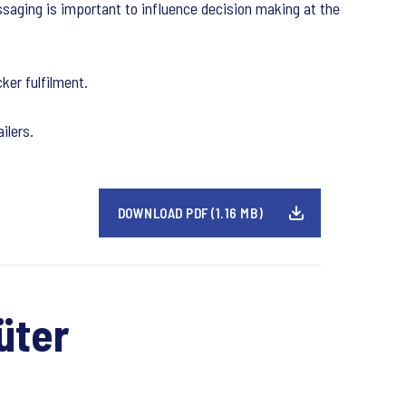
essaging is important to influence decision making at the
ker fulfilment.
ilers.
DOWNLOAD PDF (1.16 MB)
üter