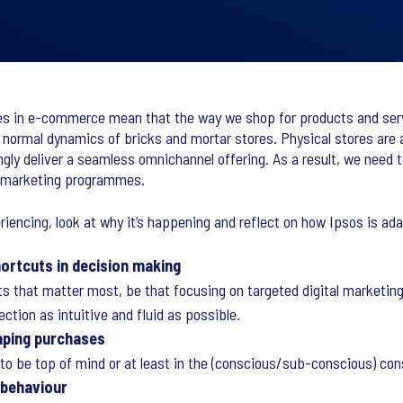
s in e-commerce mean that the way we shop for products and servic
 normal dynamics of bricks and mortar stores. Physical stores are a
singly deliver a seamless omnichannel offering. As a result, we nee
g marketing programmes.
riencing, look at why it’s happening and reflect on how Ipsos is adap
ortcuts in decision making
hat matter most, be that focusing on targeted digital marketing or
tion as intuitive and fluid as possible.
aping purchases
o be top of mind or at least in the (conscious/sub-conscious) cons
r behaviour