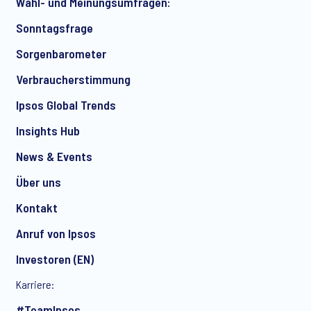
Wahl- und Meinungsumfragen:
Artikeln von Ipsos zu erhalten. Sie können Ihre Zustimmung
jederzeit mit Wirkung für die Zukunft widerrufen.
Sonntagsfrage
Sorgenbarometer
Verbraucherstimmung
Ipsos Global Trends
Insights Hub
News & Events
Über uns
Kontakt
Anruf von Ipsos
Investoren (EN)
Karriere:
#TeamIpsos