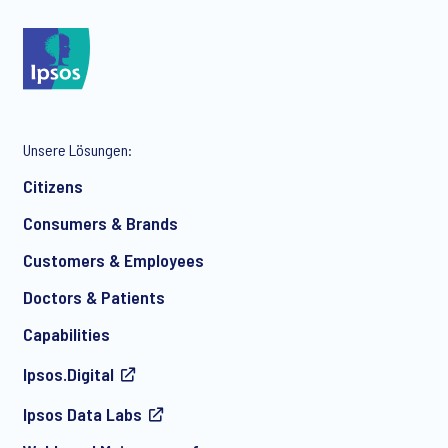
*
Unsere Lösungen:
*
Citizens
Consumers & Brands
Customers & Employees
*
Doctors & Patients
Capabilities
Ipsos.Digital
Ich bin damit einverstanden, regelmäßig per E-Mail
Ipsos Data Labs
Marketingmitteilungen über Produkte und Dienstleistungen
sowie Einladungen zu kostenlosen Veranstaltungen und