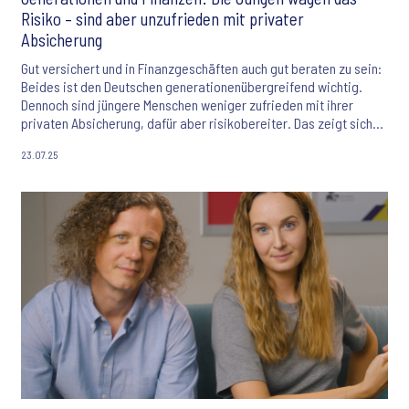
Risiko – sind aber unzufrieden mit privater
Absicherung
Gut versichert und in Finanzgeschäften auch gut beraten zu sein:
Beides ist den Deutschen generationenübergreifend wichtig.
Dennoch sind jüngere Menschen weniger zufrieden mit ihrer
privaten Absicherung, dafür aber risikobereiter. Das zeigt sich
insbesondere bei Finanzanlagen, wie aus einem aktuellen Bericht
23.07.25
zum Finanzverhalten der verschiedenen Generationen mit Daten
aus dem Ipsos Finanzmarktpanel hervorgeht.