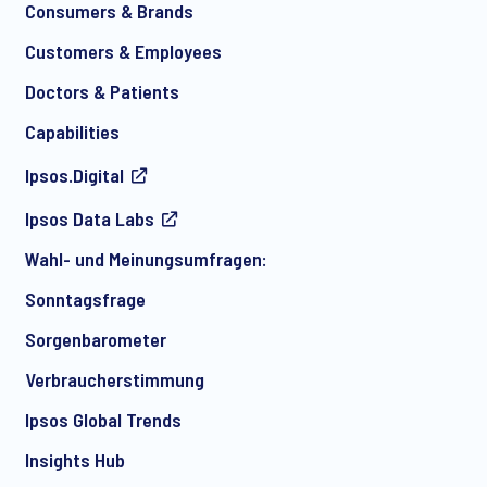
Consumers & Brands
Customers & Employees
*
Doctors & Patients
Capabilities
Ipsos.Digital
Ich bin damit einverstanden, regelmäßig per E-Mail
Ipsos Data Labs
Marketingmitteilungen über Produkte und Dienstleistungen
sowie Einladungen zu kostenlosen Veranstaltungen und
Wahl- und Meinungsumfragen:
Artikeln von Ipsos zu erhalten. Sie können Ihre Zustimmung
jederzeit mit Wirkung für die Zukunft widerrufen.
Sonntagsfrage
Sorgenbarometer
Verbraucherstimmung
Ipsos Global Trends
Insights Hub