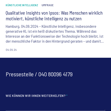
KÜNSTLICHE INTELLIGENZ
UMFRAGE
Qualitative Insights von Ipsos: Was Menschen wirklich
motiviert, künstliche Intelligenz zu nutzen
Hamburg, 04.09.2024 – Künstliche Intelligenz, insbesondere
generative KI, ist ein heiß diskutiertes Thema. Während das
Interesse an der Funktionsweise der Technologie hoch bleibt, ist
der menschliche Faktor in den Hintergrund geraten – und damit
die Frage: Was treibt uns eigentlich an, wenn wir KI bei der Arbeit
04.09.24
einsetzen?
Pressestelle / 040 80096 4179
WIE KÖNNEN WIR IHNEN WEITERHELFEN?
*