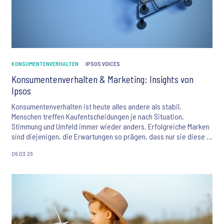
KONSUMENTENVERHALTEN
IPSOS VOICES
Konsumentenverhalten & Marketing: Insights von
Ipsos
Konsumentenverhalten ist heute alles andere als stabil.
Menschen treffen Kaufentscheidungen je nach Situation,
Stimmung und Umfeld immer wieder anders. Erfolgreiche Marken
sind diejenigen, die Erwartungen so prägen, dass nur sie diese in
genau diesen Momenten erfüllen können. Und dafür müssen sie
06.03.26
verstehen, in welchem Kontext Konsum stattfindet und wie sich
Bedürfnisse von Moment zu Moment verändern.
In diesem Artikel zeigen wir, wie Konsumverhalten analysiert
werden kann, welche Bedeutung übergeordnete
Rahmenbedingungen sowie der unmittelbare Moment selbst
haben und wie Marken dieses Wissen nutzen.