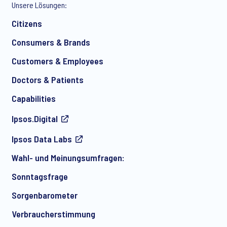
Unsere Lösungen:
*
Citizens
Consumers & Brands
Customers & Employees
*
Doctors & Patients
Capabilities
Ipsos.Digital
Ich bin damit einverstanden, regelmäßig per E-Mail
Ipsos Data Labs
Marketingmitteilungen über Produkte und Dienstleistungen
sowie Einladungen zu kostenlosen Veranstaltungen und
Wahl- und Meinungsumfragen:
Artikeln von Ipsos zu erhalten. Sie können Ihre Zustimmung
jederzeit mit Wirkung für die Zukunft widerrufen.
Sonntagsfrage
Sorgenbarometer
Verbraucherstimmung