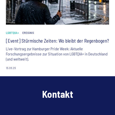
LGBTQIA+
EREIGNIS
[Event] Stürmische Zeiten: Wo bleibt der Regenbogen?
Live-Vortrag zur Hamburger Pride Week: Aktuelle
Forschungsergebnisse zur Situation von LGBTQIA+ in Deutschland
(und weltweit).
15.06.26
Kontakt