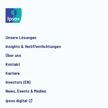
*
Unsere Lösungen
*
Insights & Veröffentlichtungen
Über uns
Kontakt
*
Karriere
Investors (EN)
News, Events & Medien
I consent to receive regular e-mail marketing
ipsos.digital
communication about products and services including
invitations to free events and articles from Ipsos. You may