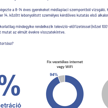
lvégezte a 8-14 éves gyerekeket médiapiaci szempontból vizsgáló,
r 14. között lebonyolított személyes kérdőíves kutatás első alkalomm
orlatilag mindegyike rendelkezik televízió-előfizetéssel (közel 1
 mutat az elmúlt évekre visszatekintve.
ztartása?