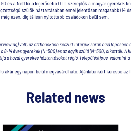
O GO és a Netflix a legerősebb OTT szereplők a magyar gyerekek k
gzettségű szülők háztartásában ennél jelentősen magasabb (14 és 
 még ezen, digitálisan nyitottabb családokon belül sem.
viewing) volt, az otthonokban készült interjúk során első lépésben 
 a 8-14 éves gyerekek (N=500) és az egyik szülő (N=500) alkották. A k
álja a hazai gyerekes háztartásokat régió, településtípus, valamint a
zis akár egy napon belül megvásárolható. Ajánlatunkért keresse az 
Related news