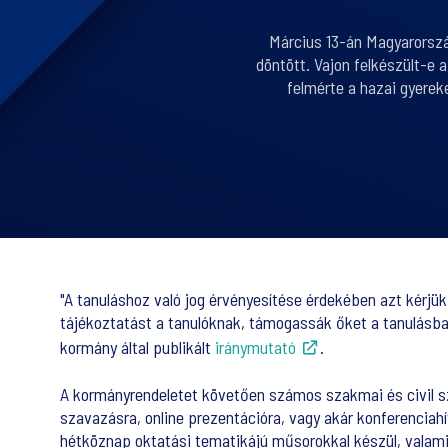
Március 13-án Magyarország
döntött. Vajon felkészült-e 
felmérte a hazai gyereke
"A tanuláshoz való jog érvényesítése érdekében azt kérjü
tájékoztatást a tanulóknak, támogassák őket a tanulásba
kormány által publikált
iránymutató
.
A kormányrendeletet követően számos szakmai és civil sz
szavazásra, online prezentációra, vagy akár konferenciahí
hétköznap oktatási tematikájú műsorokkal készül, valamint