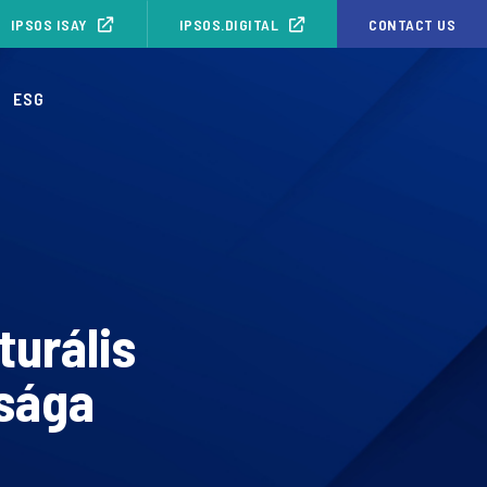
IPSOS ISAY
IPSOS.DIGITAL
CONTACT US
ESG
turális
ósága