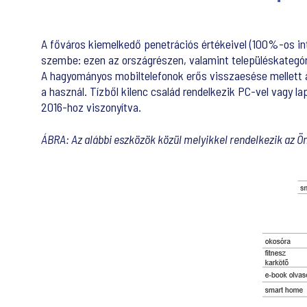
A főváros kiemelkedő penetrációs értékeivel (100%-os int
szembe: ezen az országrészen, valamint településkategó
A hagyományos mobiltelefonok erős visszaesése mellett 
a használ. Tízből kilenc család rendelkezik PC-vel vagy 
2016-hoz viszonyítva.
ÁBRA: Az alábbi eszközök közül melyikkel rendelkezik az Ö