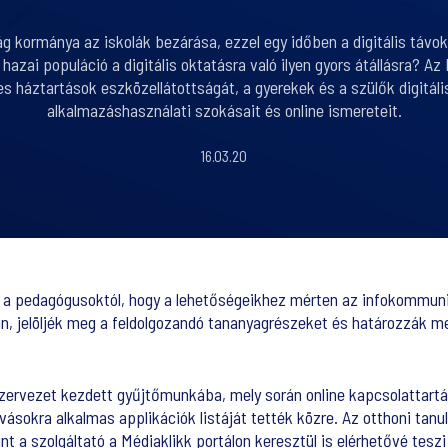
 kormánya az iskolák bezárása, ezzel egy időben a digitális távokt
a hazai populáció a digitális oktatásra való ilyen gyors átállásra? 
s háztartások eszközellátottságát, a gyerekek és a szülők digitáli
alkalmazáshasználati szokásait és online ismereteit.
16.03.20
k a pedagógusoktól, hogy a lehetőségeikhez mérten az infokommunik
n, jelöljék meg a feldolgozandó tananyagrészeket és határozzák m
ervezet kezdett gyűjtőmunkába, mely során online kapcsolattartásr
vásokra alkalmas applikációk listáját tették közre. Az otthoni tan
 a szolgáltató a Médiaklikk portálon keresztül is elérhetővé teszi