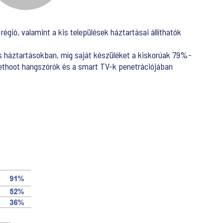
gió, valamint a kis települések háztartásai állíthatók
s háztartásokban, míg saját készüléket a kiskorúak 79%-
luethoot hangszórók és a smart TV-k penetrációjában