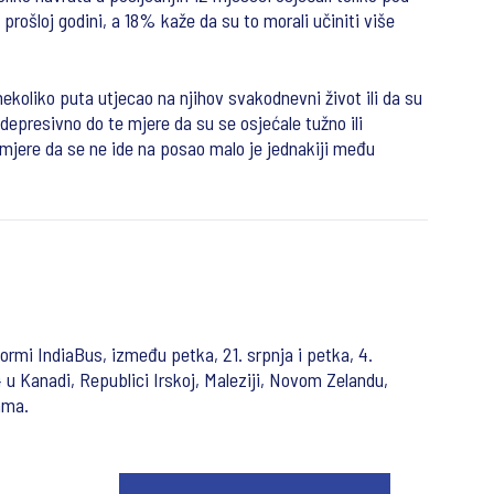
prošloj godini, a 18% kaže da su to morali učiniti više
nekoliko puta utjecao na njihov svakodnevni život ili da su
epresivno do te mjere da su se osjećale tužno ili
jere da se ne ide na posao malo je jednakiji među
tformi IndiaBus, između petka, 21. srpnja i petka, 4.
74 u Kanadi, Republici Irskoj, Maleziji, Novom Zelandu,
ama.