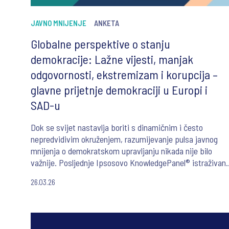
JAVNO MNIJENJE
ANKETA
Globalne perspektive o stanju
demokracije: Lažne vijesti, manjak
odgovornosti, ekstremizam i korupcija –
glavne prijetnje demokraciji u Europi i
SAD-u
Dok se svijet nastavlja boriti s dinamičnim i često
nepredvidivim okruženjem, razumijevanje pulsa javnog
mnijenja o demokratskom upravljanju nikada nije bilo
važnije. Posljednje Ipsosovo KnowledgePanel® istraživanj
o praćenju stanja demokracije, provedeno u listopadu
26.03.26
2025., nudi sveobuhvatan pogled na to kako građani i
građanke u više zemalja percipiraju zdravlje i budućnost
svojih demokratskih sustava. Ova globalna studija otkriva
složenu sliku duboko ukorijenjenih zabrinutosti i