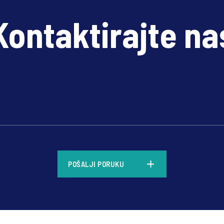
Kontaktirajte na
*
POŠALJI PORUKU
*