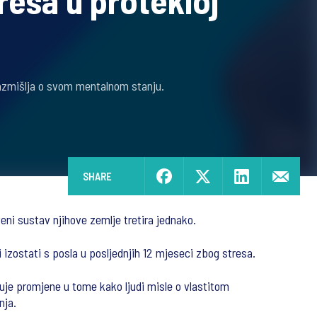
resa u protekloj
azmišlja o svom mentalnom stanju.
SHARE
eni sustav njihove zemlje tretira jednako.
izostati s posla u posljednjih 12 mjeseci zbog stresa.
uje promjene u tome kako ljudi misle o vlastitom
nja.