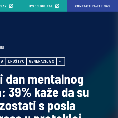
ISAY
IPSOS.DIGITAL
KONTAKTIRAJTE NAS
INI
TA
DRUŠTVO
GENERACIJA X
+1
i dan mentalnog
a: 39% kaže da su
izostati s posla