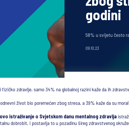
zbog st
godini
58% u svijetu često r
09.10.23
 fizičko zdravlje, samo 34% na globalnoj razini kaže da ih zdravstv
kodnevni život bio poremećen zbog stresa, a 39% kaže da su morali 
ovo istraživanje o Svjetskom danu mentalnog zdravlja
istraž
alnu dobrobit, i postavlja to u pozadinu šireg zdravstvenog okruže