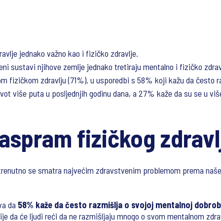
avlje jednako važno kao i fizičko zdravlje.
i sustavi njihove zemlje jednako tretiraju mentalno i fizičko zdrav
svom fizičkom zdravlju (71%), u usporedbi s 58% koji kažu da često
ivot više puta u posljednjih godinu dana, a 27% kaže da su se u viš
aspram fizičkog zdravl
a, trenutno se smatra najvećim zdravstvenim problemom prema n
iva da
58% kaže da često razmišlja o svojoj mentalnoj dobrobi
ije da će ljudi reći da ne razmišljaju mnogo o svom mentalnom zdravl