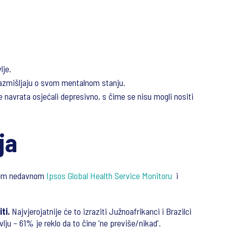
lje.
 razmišljaju o svom mentalnom stanju.
e navrata osjećali depresivno, s čime se nisu mogli nositi
ja
ašem nedavnom
Ipsos Global Health Service Monitoru
i
ti.
Najvjerojatnije će to izraziti Južnoafrikanci i Brazilci
ju – 61% je reklo da to čine 'ne previše/nikad'.