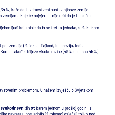
 (34%) kaže da ih zdravstveni sustav njihove zemlje
emljama koje će najvjerojatnije reći da je to slučaj.
jelom ljudi koji misle da ih se tretira jednako, s Meksikom
pet zemalja (Malezija, Tajland, Indonezija, Indija i
na Koreja također bilježe visoke razine (49% odnosno 45%).
ravstvenim problemom. U našem izvješću o Svjetskom
v svakodnevni život
barem jednom u prošloj godini, s
oliko navrata u posljednjih 12 mjeseci osjećali toliko pod