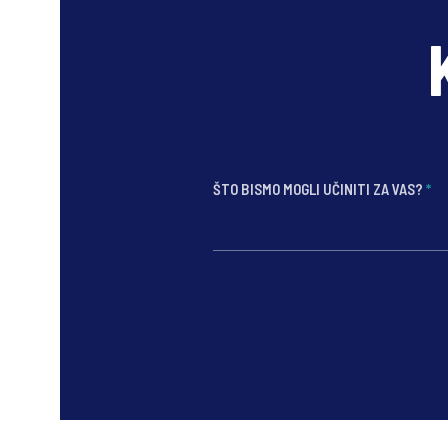
očekivanja za demokratske ideale.
ŠTO BISMO MOGLI UČINITI ZA VAS?
*
*
*