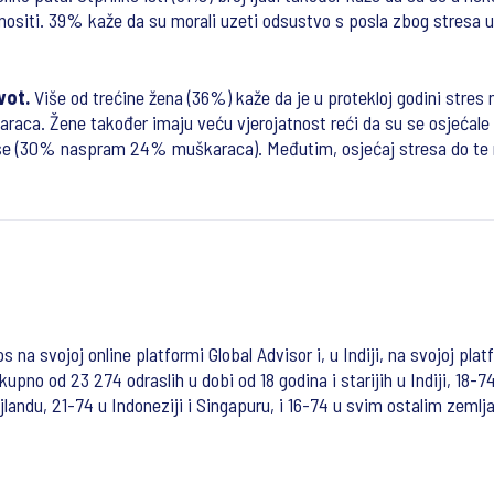
 nositi. 39% kaže da su morali uzeti odsustvo s posla zbog stresa u 
vot.
Više od trećine žena (36%) kaže da je u protekloj godini stres 
aca. Žene također imaju veću vjerojatnost reći da su se osjećale d
više (30% naspram 24% muškaraca). Međutim, osjećaj stresa do te m
os na svojoj online platformi Global Advisor i, u Indiji, na svojoj pla
kupno od 23 274 odraslih u dobi od 18 godina i starijih u Indiji, 18-
landu, 21-74 u Indoneziji i Singapuru, i 16-74 u svim ostalim zemlj