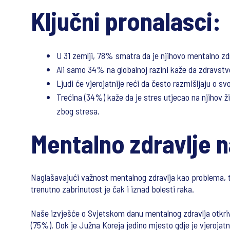
Ključni pronalasci:
U 31 zemlji, 78% smatra da je njihovo mentalno zdr
Ali samo 34% na globalnoj razini kaže da zdravstven
Ljudi će vjerojatnije reći da često razmišljaju o 
Trećina (34%) kaže da je stres utjecao na njihov ž
zbog stresa.
Mentalno zdravlje n
Naglašavajući važnost mentalnog zdravlja kao problem
trenutno zabrinutost je čak i iznad bolesti raka.
Naše izvješće o Svjetskom danu mentalnog zdravlja otkr
(75%). Dok je Južna Koreja jedino mjesto gdje je vjerojatn