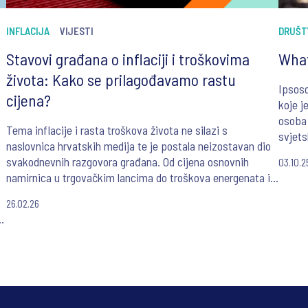
INFLACIJA
VIJESTI
DRUŠT
Stavovi građana o inflaciji i troškovima
What
života: Kako se prilagođavamo rastu
Ipsoso
cijena?
koje j
osoba 
Tema inflacije i rasta troškova života ne silazi s
svjets
naslovnica hrvatskih medija te je postala neizostavan dio
svakodnevnih razgovora građana. Od cijena osnovnih
03.10.2
namirnica u trgovačkim lancima do troškova energenata i
usluga, svaka promjena cijena budno se prati i analizira,
26.02.26
stvarajući atmosferu neizvjesnosti.
e