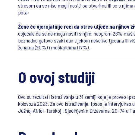
stresom da se nisu mogli nositi sa stvarima ili se s njima
puta.
Žene će vjerojatnije reći da stres utječe na njihov ži
osjećale da se ne mogu nositi s njim, naspram 26% muškar
beznadno gotovo svaki dan tijekom nekoliko tjedana ili 
ženama (20%) i muškarcima (17%).
O ovoj studiji
Ovo su rezultati istraživanja u 31 zemlji koje je proveo Ips
kolovoza 2023. Za ovo istraživanje, Ipsos je intervjuirao u
Južnoj Africi, Turskoj i Sjedinjenim Državama, 20-74 u Taj