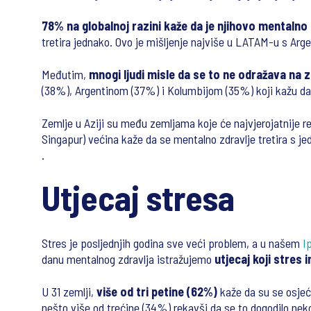
78% na globalnoj razini kaže da je njihovo mentalno 
tretira jednako. Ovo je mišljenje najviše u LATAM-u s Arg
Međutim,
mnogi ljudi misle da se to ne odražava na 
(38%), Argentinom (37%) i Kolumbijom (35%) koji kažu da s
Zemlje u Aziji su među zemljama koje će najvjerojatnije reć
Singapur) većina kaže da se mentalno zdravlje tretira s j
.
Utjecaj stresa
Stres je posljednjih godina sve veći problem, a u našem
I
danu mentalnog zdravlja istražujemo
utjecaj koji stres 
U 31 zemlji,
više od tri petine (62%)
kaže da su se osjeć
nešto više od trećine (34%) rekavši da se to dogodilo nekol