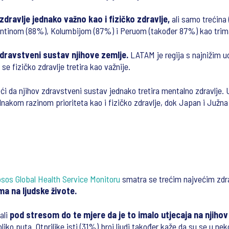
zdravlje jednako važno kao i fizičko zdravlje,
ali samo trećina
entinom (88%), Kolumbijom (87%) i Peruom (također 87%) kao trima z
zdravstveni sustav njihove zemlje.
LATAM je regija s najnižim ud
e fizičko zdravlje tretira kao važnije.
i da njihov zdravstveni sustav jednako tretira mentalno zdravlje. U 
ednakom razinom prioriteta kao i fizičko zdravlje, dok Japan i Juž
psos Global Health Service Monitoru
smatra se trećim najvećim zd
ima na ljudske živote.
ali
pod stresom do te mjere da je to imalo utjecaja na njiho
iko puta. Otprilike isti (31%) broj ljudi također kaže da su se u nek