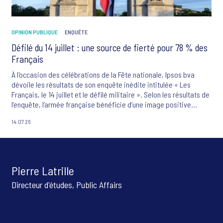
OPINION PUBLIQUE
ENQUÊTE
Défilé du 14 juillet : une source de fierté pour 78 % des
Français
À l'occasion des célébrations de la Fête nationale, Ipsos bva
dévoile les résultats de son enquête inédite intitulée « Les
Français, le 14 juillet et le défilé militaire ». Selon les résultats de
l’enquête, l’armée française bénéficie d’une image positive
auprès de 90 % des Français ayant exprimé un avis. L’étude
14.07.26
souligne également que 80 % des Français considèrent le défilé
militaire comme un symbole important de l’identité nationale.
Pour 59 % des répondants, le 14 juillet constitue une fête
nationale essentielle qui doit être célébrée avec fierté, tandis
que 78 % des personnes ayant une opinion déclarent se sentir
Pierre Latrille
fiers d’être Français lors du défilé des troupes des armées le
14 juillet.
Directeur d'études, Public Affairs