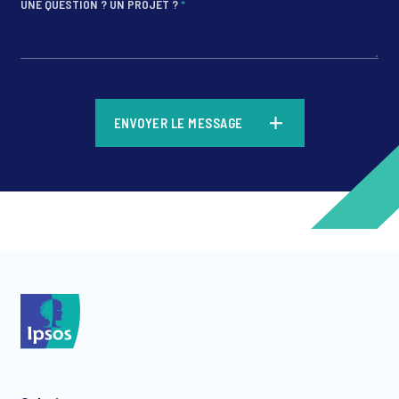
UNE QUESTION ? UN PROJET ?
*
*
ENVOYER LE MESSAGE
*
*