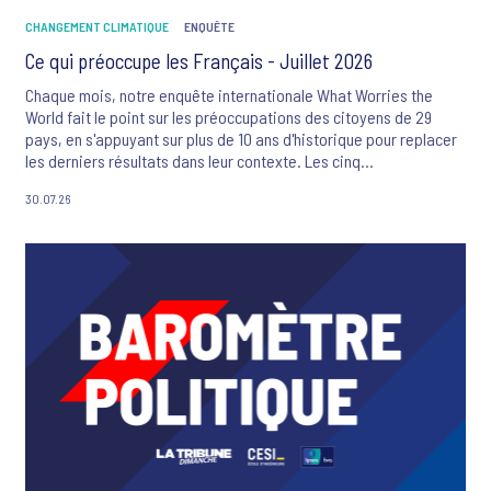
CHANGEMENT CLIMATIQUE
ENQUÊTE
Ce qui préoccupe les Français - Juillet 2026
Chaque mois, notre enquête internationale What Worries the
World fait le point sur les préoccupations des citoyens de 29
pays, en s'appuyant sur plus de 10 ans d'historique pour replacer
les derniers résultats dans leur contexte. Les cinq
préoccupations majeures des Français sont ce mois-ci : la
30.07.26
criminalité et la violence, le changement climatique, l'inflation, le
système de santé et les flux migratoires.