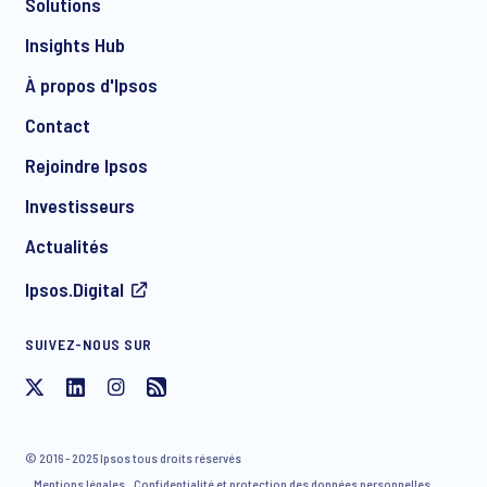
Solutions
*
Insights Hub
À propos d'Ipsos
Contact
*
Rejoindre Ipsos
Investisseurs
Actualités
Ipsos.Digital
SUIVEZ-NOUS SUR
J'accepte de recevoir par e-mail des communications
concernant les produits et services d'Ipsos, y compris des
invitations à des événements gratuits et des articles. Vous
© 2016 - 2025 Ipsos tous droits réservés
avez la possibilité de vous désinscrire de notre liste de
Mentions légales
Confidentialité et protection des données personnelles