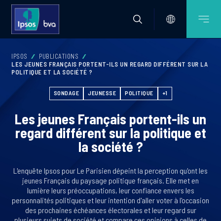
IPSOS
PUBLICATIONS
LES JEUNES FRANÇAIS PORTENT-ILS UN REGARD DIFFÉRENT SUR LA
POLITIQUE ET LA SOCIÉTÉ ?
SONDAGE
JEUNESSE
POLITIQUE
+1
Les jeunes Français portent-ils un
regard différent sur la politique et
la société ?
L'enquête Ipsos pour Le Parisien dépeint la perception qu'ont les
jeunes Français du paysage politique français. Elle met en
lumière leurs préoccupations, leur confiance envers les
personnalités politiques et leur intention d'aller voter à l'occasion
des prochaines échéances électorales et leur regard sur
plusieurs sujets de société et compare ces opinions à celles de