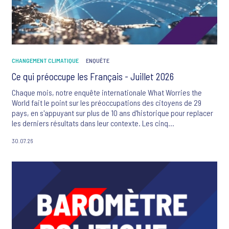
CHANGEMENT CLIMATIQUE
ENQUÊTE
Ce qui préoccupe les Français - Juillet 2026
Chaque mois, notre enquête internationale What Worries the
World fait le point sur les préoccupations des citoyens de 29
pays, en s'appuyant sur plus de 10 ans d'historique pour replacer
les derniers résultats dans leur contexte. Les cinq
préoccupations majeures des Français sont ce mois-ci : la
30.07.26
criminalité et la violence, le changement climatique, l'inflation, le
système de santé et les flux migratoires.