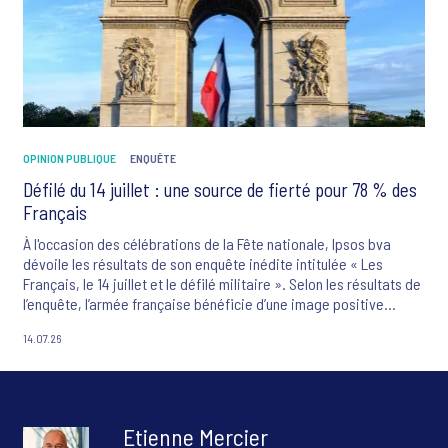
OPINION PUBLIQUE
ENQUÊTE
Défilé du 14 juillet : une source de fierté pour 78 % des
Français
À l'occasion des célébrations de la Fête nationale, Ipsos bva
dévoile les résultats de son enquête inédite intitulée « Les
Français, le 14 juillet et le défilé militaire ». Selon les résultats de
l’enquête, l’armée française bénéficie d’une image positive
auprès de 90 % des Français ayant exprimé un avis. L’étude
14.07.26
souligne également que 80 % des Français considèrent le défilé
militaire comme un symbole important de l’identité nationale.
Pour 59 % des répondants, le 14 juillet constitue une fête
nationale essentielle qui doit être célébrée avec fierté, tandis
que 78 % des personnes ayant une opinion déclarent se sentir
Etienne Mercier
fiers d’être Français lors du défilé des troupes des armées le