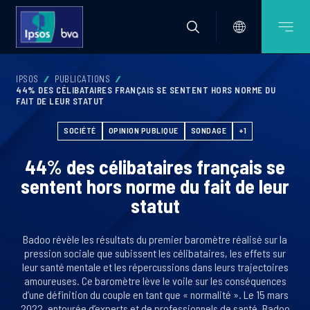
IPSOS
PUBLICATIONS
44% DES CÉLIBATAIRES FRANÇAIS SE SENTENT HORS NORME DU
FAIT DE LEUR STATUT
SOCIÉTÉ
OPINION PUBLIQUE
SONDAGE
+1
44% des célibataires français se
sentent hors norme du fait de leur
statut
Badoo révèle les résultats du premier baromètre réalisé sur la
pression sociale que subissent les célibataires, les effets sur
leur santé mentale et les répercussions dans leurs trajectoires
amoureuses. Ce baromètre lève le voile sur les conséquences
d’une définition du couple en tant que « normalité ». Le 15 mars
2022, entourée d’experts et de professionnels de santé, Badoo