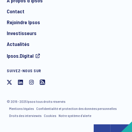
À propos d'Ipsos
Contact
*
Rejoindre Ipsos
Investisseurs
Actualités
Ipsos.Digital
SUIVEZ-NOUS SUR
J'accepte de recevoir par e-mail des communications
concernant les produits et services d'Ipsos, y compris des
invitations à des événements gratuits et des articles. Vous
© 2016 - 2025 Ipsos tous droits réservés
avez la possibilité de vous désinscrire de notre liste de
Mentions légales
Confidentialité et protection des données personnelles
diffusion à tout moment.
Droits des interviewés
Cookies
Notre système d'alerte