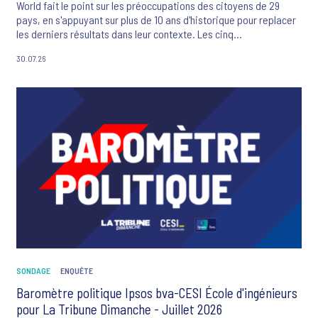
World fait le point sur les préoccupations des citoyens de 29
pays, en s'appuyant sur plus de 10 ans d'historique pour replacer
les derniers résultats dans leur contexte. Les cinq
préoccupations majeures des Français sont ce mois-ci : la
30.07.26
criminalité et la violence, le changement climatique, l'inflation, le
système de santé et les flux migratoires.
SONDAGE
ENQUÊTE
Baromètre politique Ipsos bva-CESI École d'ingénieurs
pour La Tribune Dimanche - Juillet 2026