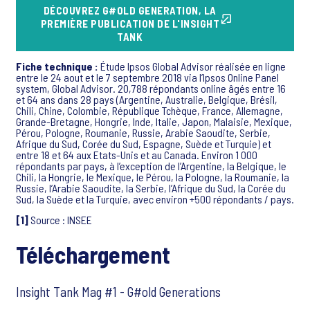
DÉCOUVREZ G#OLD GENERATION, LA
PREMIÈRE PUBLICATION DE L'INSIGHT
TANK
Fiche technique :
Étude Ipsos Global Advisor réalisée en ligne
entre le 24 aout et le 7 septembre 2018 via l’Ipsos Online Panel
system, Global Advisor. 20,788 répondants online âgés entre 16
et 64 ans dans 28 pays (Argentine, Australie, Belgique, Brésil,
Chili, Chine, Colombie, République Tchèque, France, Allemagne,
Grande-Bretagne, Hongrie, Inde, Italie, Japon, Malaisie, Mexique,
Pérou, Pologne, Roumanie, Russie, Arabie Saoudite, Serbie,
Afrique du Sud, Corée du Sud, Espagne, Suède et Turquie) et
entre 18 et 64 aux Etats-Unis et au Canada. Environ 1 000
répondants par pays, à l’exception de l’Argentine, la Belgique, le
Chili, la Hongrie, le Mexique, le Pérou, la Pologne, la Roumanie, la
Russie, l’Arabie Saoudite, la Serbie, l’Afrique du Sud, la Corée du
Sud, la Suède et la Turquie, avec environ +500 répondants / pays.
[1]
Source : INSEE
Téléchargement
Insight Tank Mag #1 - G#old Generations