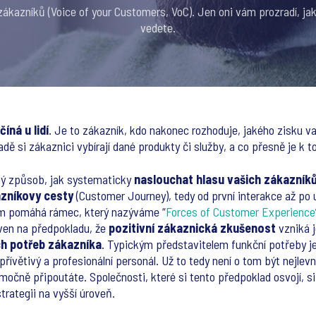
zákazníků (Voice of your Customers, VoC). Jen oni vám prozradí, ja
vedete.
číná u lidí
. Je to zákazník, kdo nakonec rozhoduje, jakého zisku v
dě si zákaznici vybírají dané produkty či služby, a co přesně je k 
ý způsob, jak systematicky
naslouchat hlasu vašich zákazník
azníkovy cesty
(Customer Journey), tedy od první interakce až po 
m pomáhá rámec, který nazýváme “
Forces of Customer Experience
aven na předpokladu, že
pozitivní zákaznická zkušenost
vzniká 
ch potřeb zákazníka
. Typickým představitelem funkční potřeby j
větivý a profesionální personál. Už to tedy není o tom být nejlevněj
emočně připoutáte. Společnosti, které si tento předpoklad osvojí, si 
trategii na vyšší úroveň.