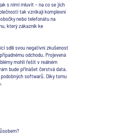
k s nimi mluvit – na co se jich
olečnosti tak vznikají komplexní
pobočky nebo telefonátu na
hu, který zákazník ke
ci sdílí svou negativní zkušenost
h případnému odchodu. Projevená
blémy mohli řešit v reálném
 vám bude přinášet čerstvá data.
li podobných softwarů. Díky tomu
.
způsobem?