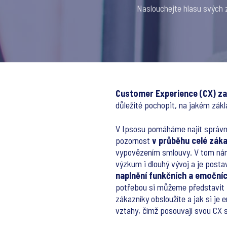
Naslouchejte hlasu svých 
Customer Experience (CX)
za
důležité pochopit, na jakém zákla
V Ipsosu pomáháme najít správn
pozornost
v průběhu celé zák
vypovězením smlouvy. V tom ná
výzkum i dlouhý vývoj a je post
naplnění funkčních a emoční
potřebou si můžeme představit pří
zákazníky obsloužíte a jak si je 
vztahy, čímž posouvají svou CX s