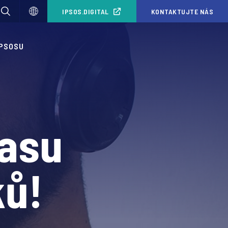
IPSOS.DIGITAL
KONTAKTUJTE NÁS
IPSOSU
lasu
ků!