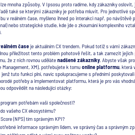
e mnoha způsoby. V Ipsosu proto radíme, kdy zákazníky oslovit, ja
řadě také se kterými zákazníky je potřeba mluvit. Pro jednotlivé sp
azbu v reálném čase, myšleno ihned po interakci např. po návštěvě 
nal) nebo strategické studie, kde jde o zkoumání komplexního vzta
).
 reálném čase
je aktuálním CX trendem. Pokud totiž s vámi zákazní
nou příležitost tento problém pohotově řešit, a tak zamezit jejic
u, že z nich rovnou uděláte
nadšené zákazníky
. Abyste však pro
ce Management, XM), potřebujete k tomu
online platformu
, která
 jenž tuto funkcí plní, navíc spolupracujeme s předními poskytova
norodé potřeby a implementovat platformu, která je pro vás vhodná
u odpovědět na následující otázky:
X program potřebám vaší společnosti?
 do vašeho CX ekosystému?
 Score (NPS) tím správným KPI?
potřebné informace správným lidem, ve správný čas a správným 