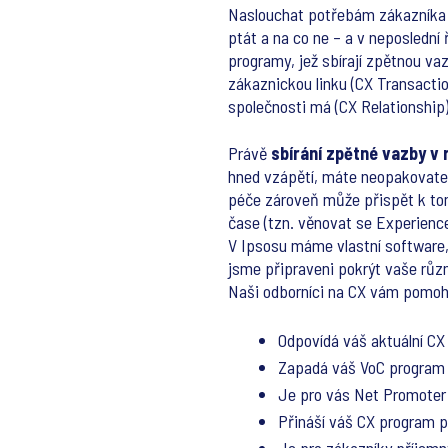
Naslouchat potřebám zákazníka lz
ptát a na co ne – a v neposlední 
programy, jež sbírají zpětnou v
zákaznickou linku (CX Transactio
společnosti má (CX Relationship
Právě
sbírání zpětné vazby v
hned vzápětí, máte neopakovatel
péče zároveň může přispět k tom
čase (tzn. věnovat se Experien
V Ipsosu máme vlastní software,
jsme připraveni pokrýt vaše růz
Naši odborníci na CX vám pomoho
Odpovídá váš aktuální C
Zapadá váš VoC program
Je pro vás Net Promoter
Přináší váš CX program 