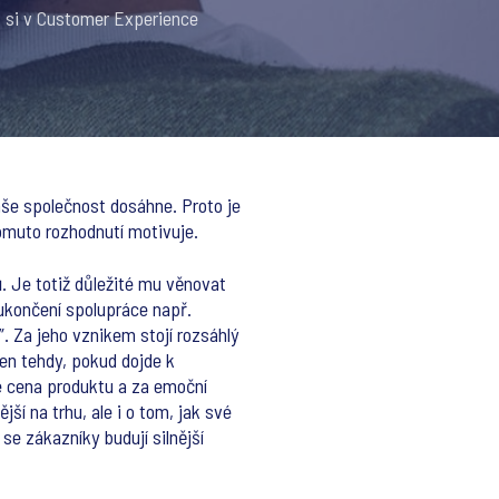
k si v Customer Experience
aše společnost dosáhne. Proto je
tomuto rozhodnutí motivuje.
ů
. Je totiž důležité mu věnovat
ukončení spolupráce např.
”. Za jeho vznikem stojí rozsáhlý
jen tehdy, pokud dojde k
e cena produktu a za emoční
ší na trhu, ale i o tom, jak své
se zákazníky budují silnější