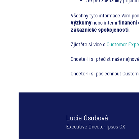
Je pro zákazníky příjem
Všechny tyto informace Vám pomů
výzkumy
nebo interní
finanční
zákaznické spokojenosti
.
Zjistěte si více o
Customer Expe
Chcete-li si přečíst naše nejnově
Chcete-li si poslechnout Custom
Lucie Osobová
Executive Director Ipsos CX