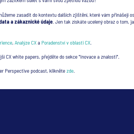
ným zážitkem sdílet s vámi svou zpětnou vazbu?
žeme zasadit do kontextu dalších zjištění, které vám přinášejí o
 data a zákaznické údaje
. Jen tak získáte ucelený obraz o tom, ja
rience
,
Analýze CX
a
Poradenství v oblasti CX
.
jší CX white papers, přejděte do sekce "Inovace a znalosti".
er Perspective podcast, klikněte
zde
.