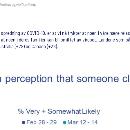
predning av COVID-19, er at vi nå frykter at noen i våre nære relas
 at noen i deres familier kan bli smittet av viruset. Landene som så
stralia (+29) og Canada (+28).