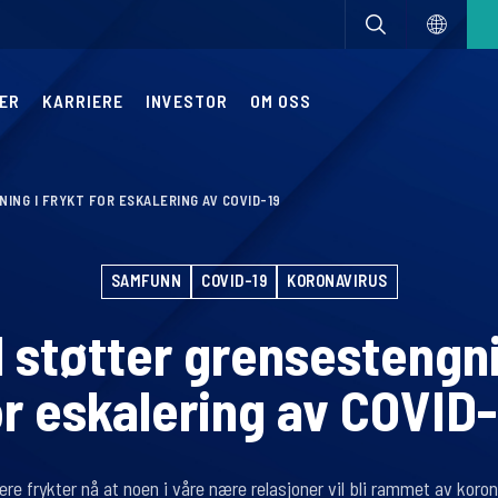
ER
KARRIERE
INVESTOR
OM OSS
NG I FRYKT FOR ESKALERING AV COVID-19
SAMFUNN
COVID-19
KORONAVIRUS
ll støtter grensestengni
or eskalering av COVID-
ere frykter nå at noen i våre nære relasjoner vil bli rammet av koro