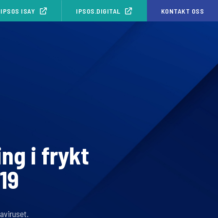
IPSOS ISAY
IPSOS.DIGITAL
KONTAKT OSS
ng i frykt
19
naviruset.