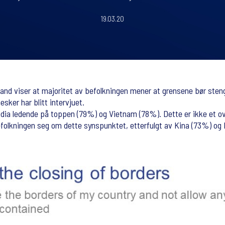
19.03.20
and viser at majoritet av befolkningen mener at grensene bør stenge
sker har blitt intervjuet.
India ledende på toppen (79%) og Vietnam (78%). Dette er ikke et 
befolkningen seg om dette synspunktet, etterfulgt av Kina (73%) og